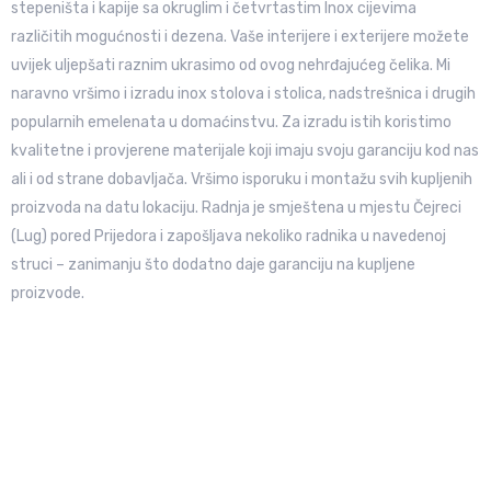
stepeništa i kapije sa okruglim i četvrtastim Inox cijevima
različitih mogućnosti i dezena. Vaše interijere i exterijere možete
uvijek uljepšati raznim ukrasimo od ovog nehrđajućeg čelika. Mi
naravno vršimo i izradu inox stolova i stolica, nadstrešnica i drugih
popularnih emelenata u domaćinstvu. Za izradu istih koristimo
kvalitetne i provjerene materijale koji imaju svoju garanciju kod nas
ali i od strane dobavljača. Vršimo isporuku i montažu svih kupljenih
proizvoda na datu lokaciju. Radnja je smještena u mjestu Čejreci
(Lug) pored Prijedora i zapošljava nekoliko radnika u navedenoj
struci – zanimanju što dodatno daje garanciju na kupljene
proizvode.