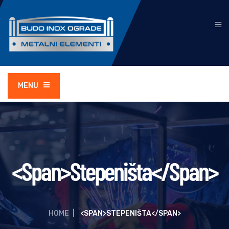
MENU
<span>Stepeništa</span>
HOME
|
<SPAN>STEPENIŠTA</SPAN>