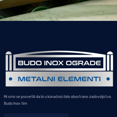
Mi smo se posvetili da bi u konačnici bilo obostrano zadovoljstvo.
Budo Inox tim