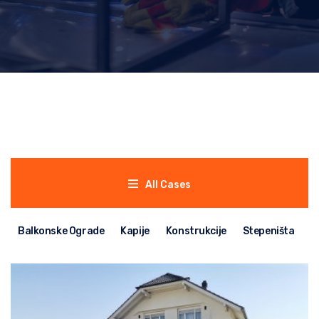
All Cases
Balkonske Ograde
Kapije
Konstrukcije
Stepeništa