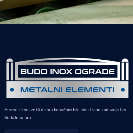
Mi smo se posvetili da bi u konačnici bilo obostrano zadovoljstvo.
Budo Inox tim