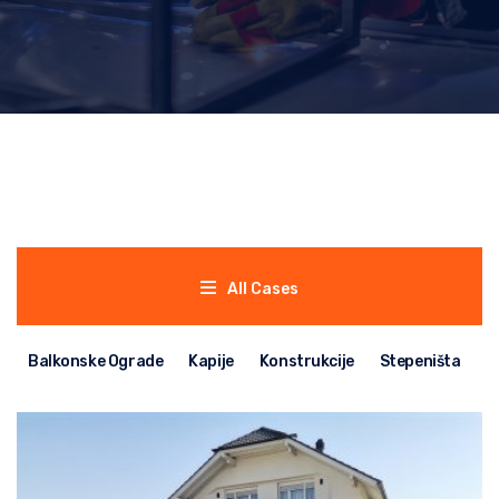
All Cases
Balkonske Ograde
Kapije
Konstrukcije
Stepeništa