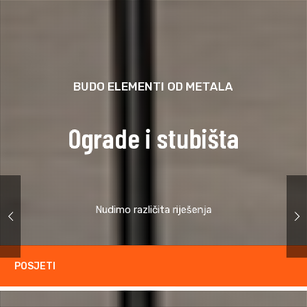
BUDO ELEMENTI OD METALA
Ograde i stubišta
Nudimo različita riješenja
POSJETI
{{HTTPS://BUDO-INOX.COM/WEB/PORTFOLIOS/}}